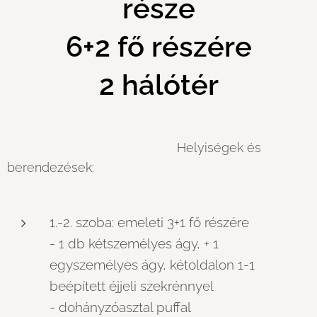
része
6+2 fő részére
2 hálótér
Helyiségek és
berendezések:
1.-2. szoba: emeleti 3+1 fő részére
- 1 db kétszemélyes ágy, + 1
egyszemélyes ágy, kétoldalon 1-1
beépített éjjeli szekrénnyel
- dohányzóasztal puffal