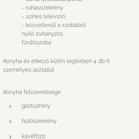
- ruhásszekrény
- színes televízió
- közvetlenül a szobából
nyíló zuhanyzós
fürdőszoba
Konyha és étkező külön légtérben 4 db 6
személyes asztallal
Konyha felszereltsége
gáztűzhely
hűtőszekrény
kávéfőző