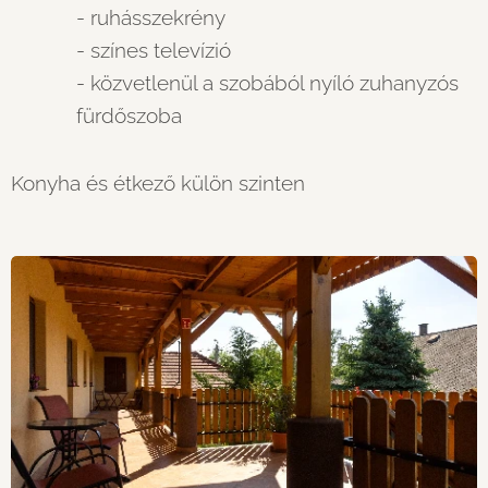
- ruhásszekrény
- színes televízió
- közvetlenül a szobából nyíló zuhanyzós
fürdőszoba
Konyha és étkező külön szinten