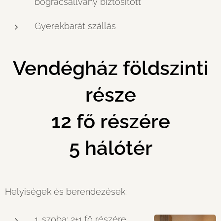
bográcsállvány biztosított
Gyerekbarát szállás
Vendégház földszinti
része
12 fő részére
5 hálótér
Helyiségek és berendezések:
1. szoba: 2+1 fő részére