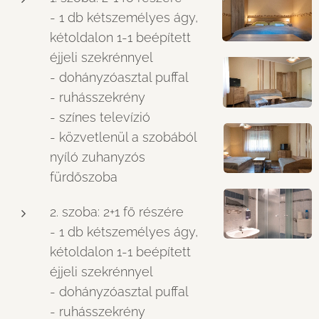
- 1 db kétszemélyes ágy,
kétoldalon 1-1 beépített
éjjeli szekrénnyel
- dohányzóasztal puffal
- ruhásszekrény
- színes televízió
- közvetlenül a szobából
nyíló zuhanyzós
fürdőszoba
2. szoba: 2+1 fő részére
- 1 db kétszemélyes ágy,
kétoldalon 1-1 beépített
éjjeli szekrénnyel
- dohányzóasztal puffal
- ruhásszekrény