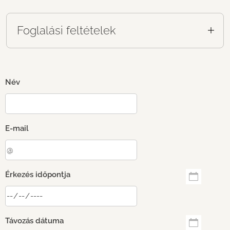
Foglalási feltételek
A szállásdíj tartalmazza a víz, áram és fűtés
költségeit, valamint az ágynemű és törölköző
használatát. Emellett biztosítunk fát is a
Név
szabadtéri sütéshez és főzéshez.
A szállás lefoglalásához kérjük, hogy telefonon
vagy e-mailben vegye fel velünk a kapcsolatot,
E-mail
és utalja el a teljes szállásdíj 50%-át foglalóként.
A foglalót kérjük, hogy 5 munkanapon belül
utalja át nekünk. A számlaszámot a foglalás
Érkezés időpontja
pontosításakor e-mailben vagy telefonon fogjuk
megadni.
A foglaló megérkezéséről minden esetben
Távozás dátuma
visszajelzést küldünk. A foglalás a foglaló