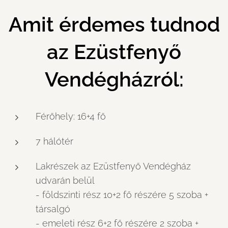
Amit érdemes tudnod
az Ezüstfenyő
Vendégházról:
Férőhely: 16+4 fő
7 hálótér
Lakrészek az Ezüstfenyő Vendégház
udvarán belül
- földszinti rész 10+2 fő részére 5 szoba +
társalgó
- emeleti rész 6+2 fő részére 2 szoba +