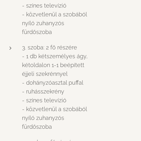
- színes televízió
- közvetlenül a szobából
nyíló zuhanyzós
fürdőszoba
3. szoba: 2 fő részére
- 1 db kétszemélyes ágy,
kétoldalon 1-1 beépített
éjjeli szekrénnyel
- dohányzóasztal puffal
- ruhásszekrény
- színes televízió
- közvetlenül a szobából
nyíló zuhanyzós
fürdőszoba