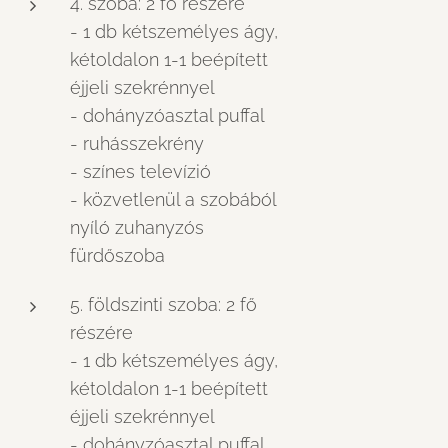
4. szoba: 2 fő részére
- 1 db kétszemélyes ágy,
kétoldalon 1-1 beépített
éjjeli szekrénnyel
- dohányzóasztal puffal
- ruhásszekrény
- színes televízió
- közvetlenül a szobából
nyíló zuhanyzós
fürdőszoba
5. földszinti szoba: 2 fő
részére
- 1 db kétszemélyes ágy,
kétoldalon 1-1 beépített
éjjeli szekrénnyel
- dohányzóasztal puffal