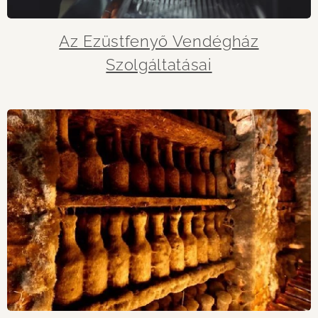
Az Ezüstfenyő Vendégház
Szolgáltatásai