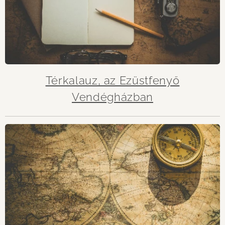
Térkalauz, az Ezüstfenyő
Vendégházban